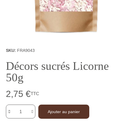
SKU
FRA9043
Décors sucrés Licorne
50g
2,75 €
TTC
Ajouter au panier