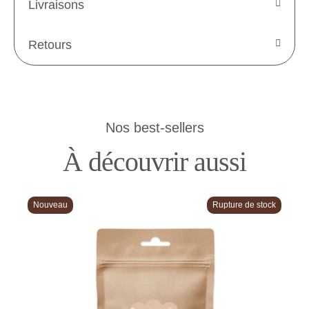
Livraisons
Retours
Nos best-sellers
À découvrir aussi
Nouveau
Rupture de stock
N