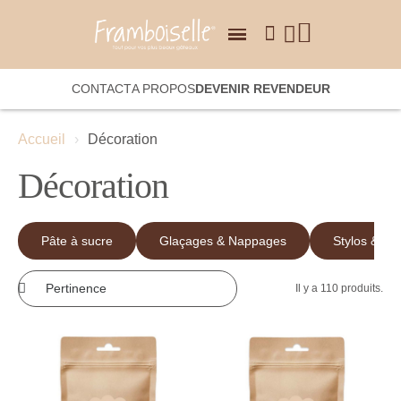
CONTACT
A PROPOS
DEVENIR REVENDEUR
Accueil
Décoration
Décoration
Pâte à sucre
Glaçages & Nappages
Stylos & feu
Il y a 110 produits.