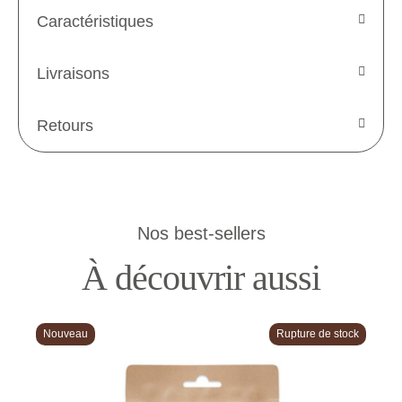
Caractéristiques
Livraisons
Retours
Nos best-sellers
À découvrir aussi
Nouveau
Rupture de stock
N