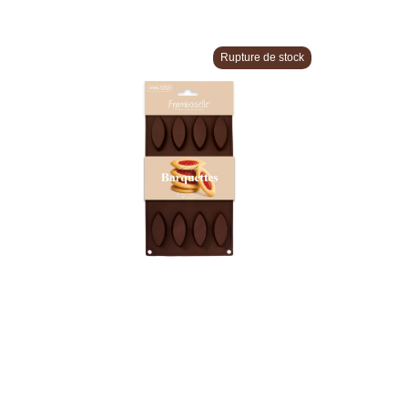
Rupture de stock
Moule silicone barquettes x12
Moule s
12,50 €
Ajout rapide