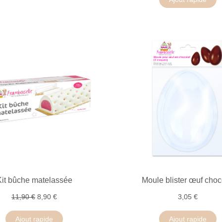
Kit bûche matelassée
Moule blister œuf choc
11,90 €
8,90 €
3,05 €
Ajout rapide
Ajout rapide