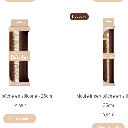
Nouveau
 bûche en silicone - 25cm
Moule insert bûche en sil
25cm
19,99 €
9,90 €
Ajout rapide
Ajout rapide