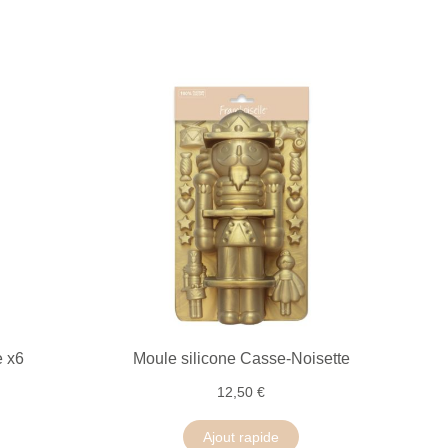
e x6
Moule silicone Casse-Noisette
12,50 €
Ajout rapide