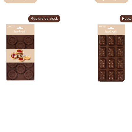
Rupture de stock
Ruptu
ilicone biscuits tartelettes
Moule silicone oursons c
x11
x12
12,50 €
10,90 €