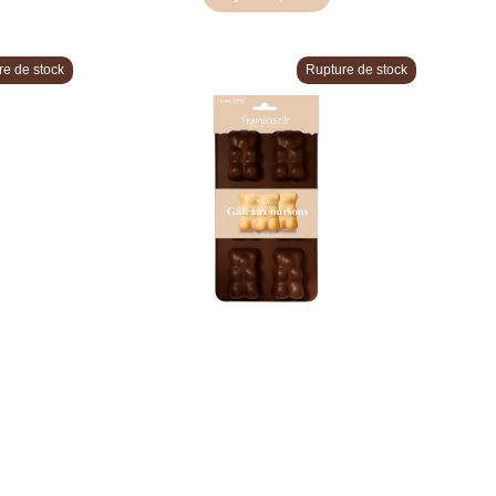
re de stock
Rupture de stock
hocolat
Moule silicone oursons moelleux
x6
12,50 €