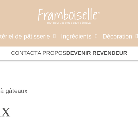
ériel de pâtisserie
Ingrédients
Décoration
CONTACT
A PROPOS
DEVENIR REVENDEUR
 à gâteaux
ux