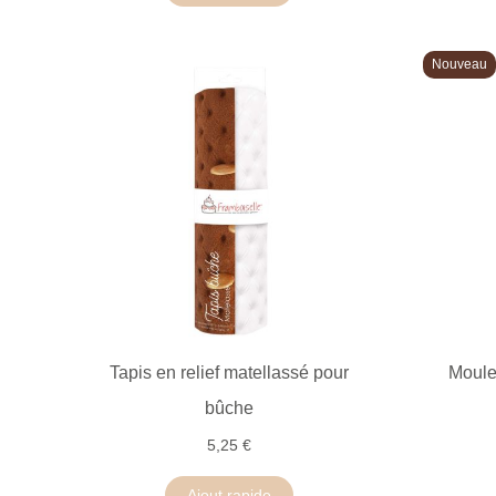
Nouveau
Tapis en relief matellassé pour
Moule
bûche
5,25 €
Ajout rapide