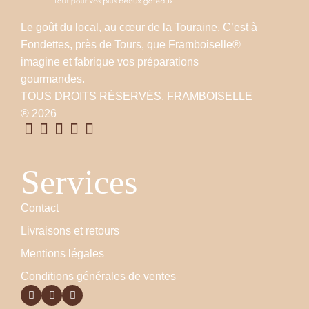
Le goût du local, au cœur de la Touraine. C’est à
Fondettes, près de Tours, que Framboiselle®
imagine et fabrique vos préparations
gourmandes.
TOUS DROITS RÉSERVÉS. FRAMBOISELLE
® 2026
Services
Contact
Livraisons et retours
Mentions légales
Conditions générales de ventes