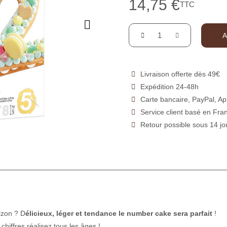
14,75 €
TTC
A
Livraison offerte dès 49€
Expédition 24-48h
Carte bancaire, PayPal, Ap
Service client basé en Fra
Retour possible sous 14 jo
izon ? D
élicieux, léger et tendance le number cake sera parfait
!
chiffres réalisez tous les âges !