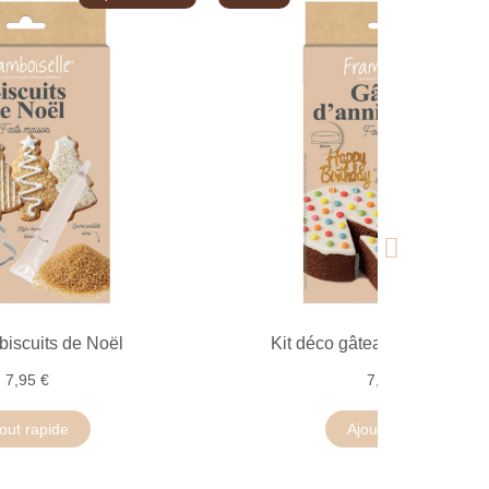
biscuits de Noël
Kit déco gâteau d'anniversa
7,95 €
7,95 €
out rapide
Ajout rapide