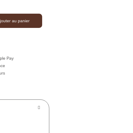
jouter au panier
ple Pay
nce
urs