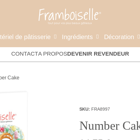
ériel de pâtisserie
Ingrédients
Décoration
CONTACT
A PROPOS
DEVENIR REVENDEUR
er Cake
SKU
FRA8997
Number Ca