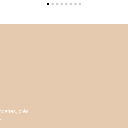
ndettes, près
s