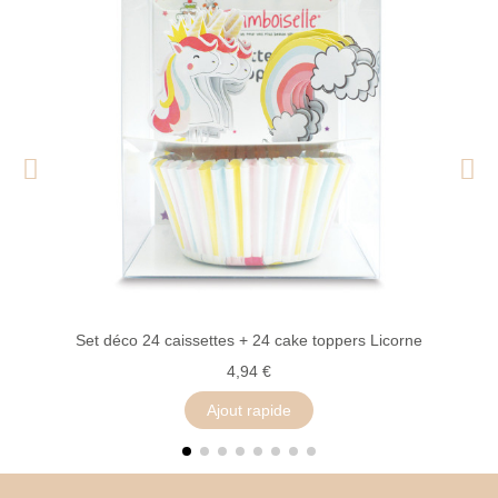
K
Set déco 24 caissettes + 24 cake toppers Licorne
4,94 €
Ajout rapide