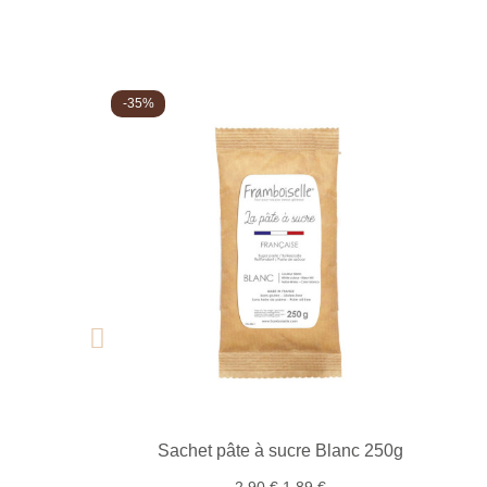
-35%
Sachet pâte à sucre Blanc 250g
2,90 €
1,89 €