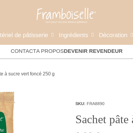
ériel de pâtisserie
Ingrédients
Décoration
CONTACT
A PROPOS
DEVENIR REVENDEUR
e à sucre vert foncé 250 g
SKU
FRA8890
Sachet pâte 