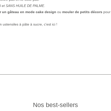
et SANS HUILE DE PALME
.
ir un gâteau en mode cake design
ou
mouler de petits décors
pour 
n ustensiles à pâte à sucre, c'est
ici
!
Nos best-sellers