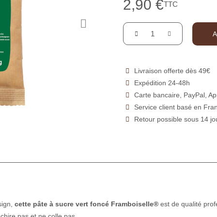
2,90 €
TTC
A
Livraison offerte dès 49€
Expédition 24-48h
Carte bancaire, PayPal, Ap
Service client basé en Fra
Retour possible sous 14 jo
sign,
cette pâte à sucre vert foncé Framboiselle®
est de qualité prof
échire pas et ne colle pas.