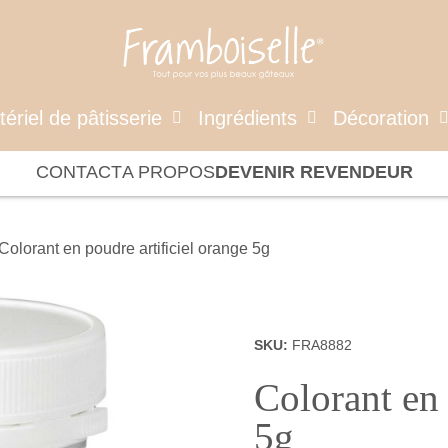
ériel de pâtisserie
Ingrédients
Décoration
CONTACT
A PROPOS
DEVENIR REVENDEUR
Colorant en poudre artificiel orange 5g
SKU
FRA8882
Colorant en 
5g