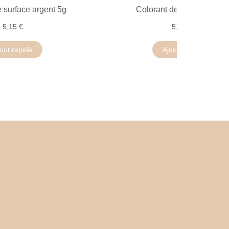
 surface argent 5g
Colorant de surface or 5g
5,15 €
5,15 €
out rapide
Ajout rapide