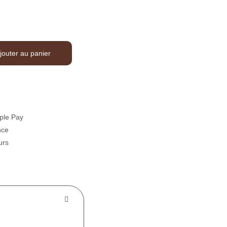
jouter au panier
ple Pay
nce
urs