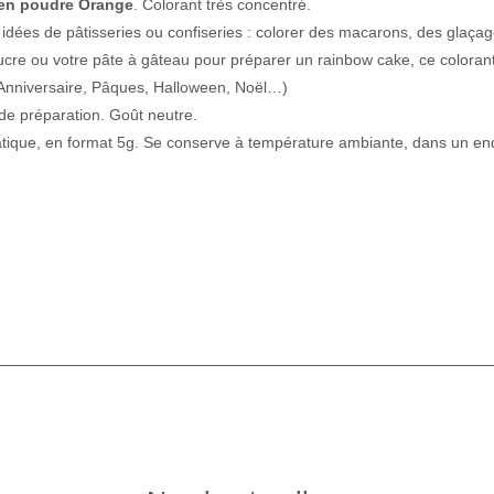
 en poudre Orange
. Colorant très concentré.
idées de pâtisseries ou confiseries : colorer des macarons, des glaça
 sucre ou votre pâte à gâteau pour préparer un rainbow cake, ce coloran
(Anniversaire, Pâques, Halloween, Noël…)
de préparation. Goût neutre.
atique, en format 5g. Se conserve à température ambiante, dans un end